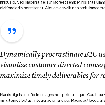
finibus id. Sed placerat, felis ut laoreet semper, nisi ante ulla
eleifend odio porttitor et. Aliquam ac velit non orci ullamcorpe
Dynamically procrastinate B2C user
visualize customer directed conve
maximize timely deliverables for r
Mauris dignissim efficitur magna nec pellentesque. Curabitur 
nisl sit amet lectus. Integer ac ornare dui. Mauris est lacus, ull