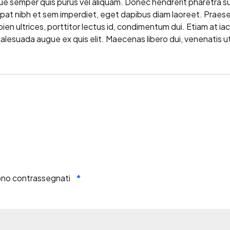
e semper quis purus vel aliquam. Donec hendrerit pharetra su
olutpat nibh et sem imperdiet, eget dapibus diam laoreet. Praes
n ultrices, porttitor lectus id, condimentum dui. Etiam at iacul
n malesuada augue ex quis elit. Maecenas libero dui, venenatis u
sono contrassegnati
*