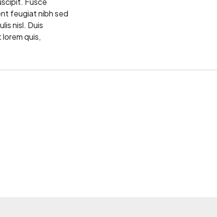
scipit. Fusce
ent feugiat nibh sed
is nisl. Duis
t lorem quis,