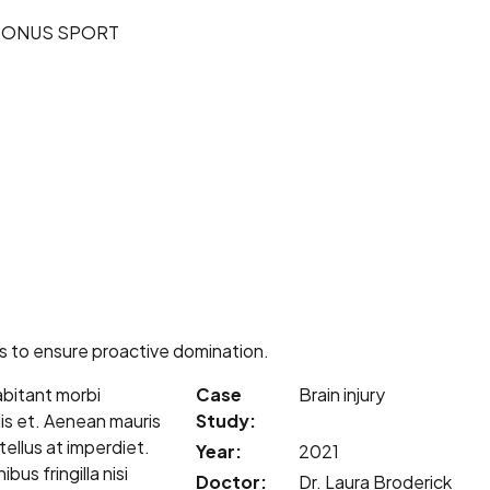
BONUS SPORT
es to ensure proactive domination.
abitant morbi
Case
Brain injury
is et. Aenean mauris
Study:
ellus at imperdiet.
Year:
2021
us fringilla nisi
Doctor:
Dr. Laura Broderick