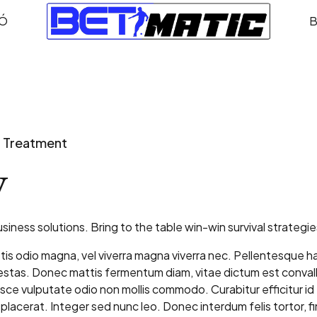
NÓ
Treatment
y
siness solutions. Bring to the table win-win survival strategi
ttis odio magna, vel viverra magna viverra nec. Pellentesque h
estas. Donec mattis fermentum diam, vitae dictum est convall
e vulputate odio non mollis commodo. Curabitur efficitur id t
acerat. Integer sed nunc leo. Donec interdum felis tortor, finib