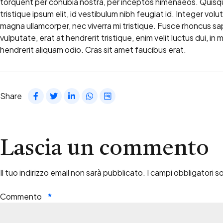
torquent per conubia nostra, per inceptos himenaeos. Quisqu
tristique ipsum elit, id vestibulum nibh feugiat id. Integer v
magna ullamcorper, nec viverra mi tristique. Fusce rhoncus sapie
vulputate, erat at hendrerit tristique, enim velit luctus dui, i
hendrerit aliquam odio. Cras sit amet faucibus erat.
Share
Lascia un commento
Il tuo indirizzo email non sarà pubblicato.
I campi obbligatori 
Commento
*