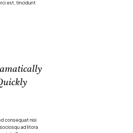
rci est, tincidunt
ramatically
Quickly
sed consequat nisi
 sociosqu ad litora