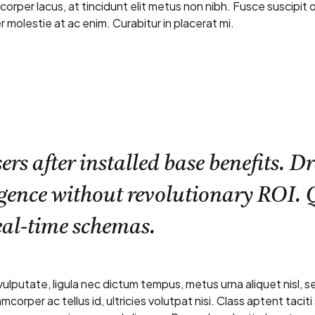
mcorper lacus, at tincidunt elit metus non nibh. Fusce suscipit o
r molestie at ac enim. Curabitur in placerat mi.
s after installed base benefits. D
rgence without revolutionary ROI. 
eal-time schemas.
vulputate, ligula nec dictum tempus, metus urna aliquet nisl, 
amcorper ac tellus id, ultricies volutpat nisi. Class aptent taciti