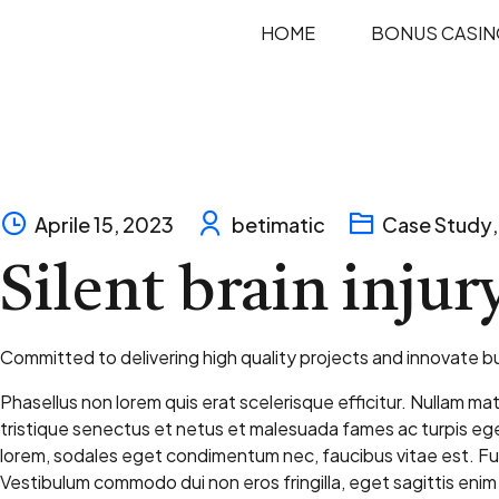
HOME
BONUS CASI
Skip
to
content
Aprile 15, 2023
betimatic
Case Study
,
Silent brain injur
Committed to delivering high quality projects and innovate bu
Phasellus non lorem quis erat scelerisque efficitur. Nullam ma
tristique senectus et netus et malesuada fames ac turpis eg
lorem, sodales eget condimentum nec, faucibus vitae est. Fusc
Vestibulum commodo dui non eros fringilla, eget sagittis enim pl